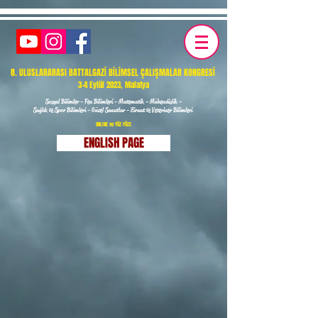
8. ULUSLARARASI BATTALGAZİ BİLİMSEL ÇALIŞMALAR KONGRESİ
3-4 Eylül 2023, Malatya
Sosyal Bilimler - Fen Bilimleri - Matematik - Mühendislik -
Sağlık ve Spor Bilimleri - Güzel Sanatlar - Ziraat ve Veteriner Bilimleri
ONLINE ve YÜZ-YÜZE
ENGLISH PAGE